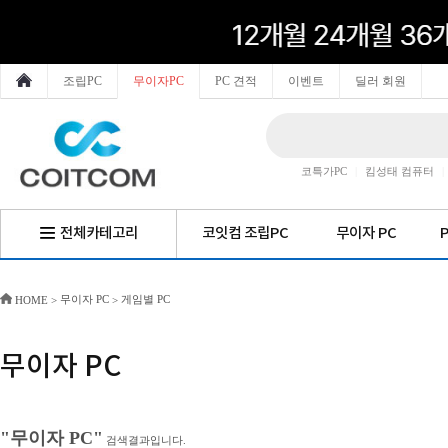
조립PC
무이자PC
PC 견적
이벤트
딜러 회원
코특가PC
|
킴성태 컴퓨터
|
전체카테고리
코잇컴 조립PC
무이자 PC
무이자 PC
게임별 PC
HOME
>
>
무이자 PC
"무이자 PC"
검색결과입니다.