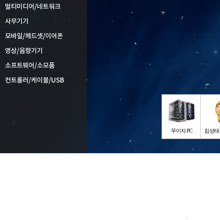
멀티미디어/네트워크
사무기기
모바일/헤드셋/이어폰
영상/음향기기
소프트웨어/소모품
컨트롤러/케이블/USB
무이자 PC
킴성태 