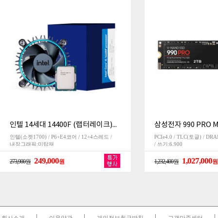
인텔 14세대 14400F (랩터레이크)밸류팩
삼성전자 990 PRO M.
인텔(소켓1700) / P6+E4코어 / 12+4스레드 /
PCIe4.0 / TLC(토글) / DR
내장그래픽:미탑재
/ 쓰기:6,900
249,000
1,027,000
273,900원
원
1,232,400원
원