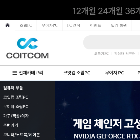
조립PC
무이자PC
PC 견적
이벤트
딜러 회원
코특가PC
|
킴성태 컴퓨터
|
전체카테고리
코잇컴 조립PC
무이자 PC
컴퓨터 부품
코잇컴 조립PC
무이자 조립PC
가구/책상/의자
주변기기
모니터/노트북/베어본