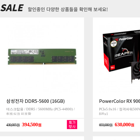
삼성전자 DDR5-5600 (16GB)
PowerColor RX 90
데스크탑용 / DDR5 / 5600MHz (PC5-44800) /
PCIe5.0x16 / 정격파워50
히트싱크 미포함
8핀x1
394,500
630,000
430,005원
원
693,000원
원