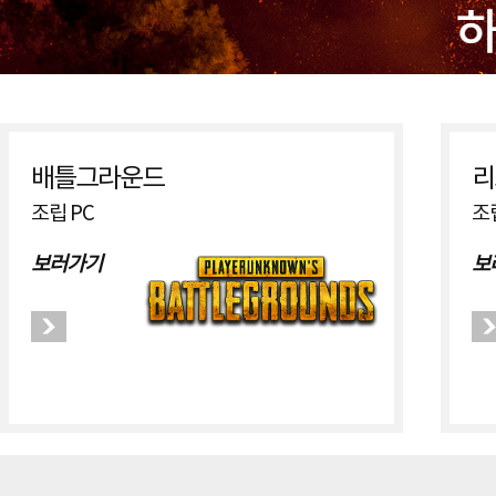
배틀그라운드
리
조립 PC
조
보러가기
보