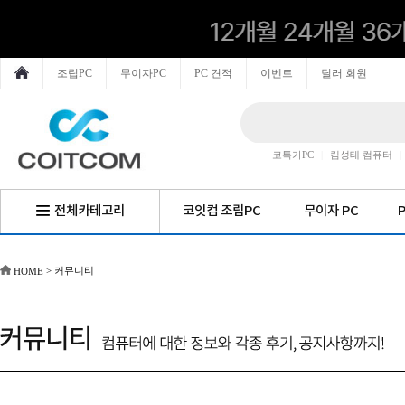
조립PC
무이자PC
PC 견적
이벤트
딜러 회원
코특가PC
|
킴성태 컴퓨터
|
전체카테고리
코잇컴 조립PC
무이자 PC
> 커뮤니티
HOME