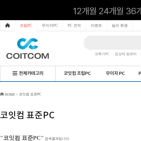
조립PC
무이자PC
PC 견적
이벤트
딜러 회원
코특가PC
|
킴성태 컴퓨터
|
전체카테고리
코잇컴 조립PC
무이자 PC
코잇컴 표준PC
HOME
>
코잇컴 표준PC
"코잇컴 표준PC"
검색결과입니다.