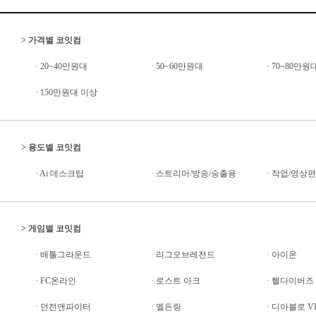
>
가격별 코잇컴
·
20~40만원대
·
50~60만원대
·
70~80만원
·
150만원대 이상
>
용도별 코잇컴
·
Ai 데스크탑
·
스트리머/방송/송출용
·
작업/영상
>
게임별 코잇컴
·
배틀그라운드
·
리그오브레전드
·
아이온
·
FC온라인
·
로스트 아크
·
헬다이버즈 I
·
던전앤파이터
·
엘든링
·
디아블로 V