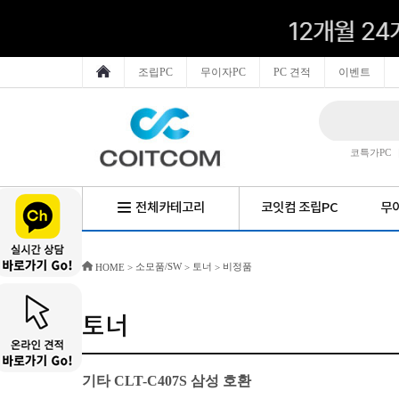
조립PC
무이자PC
PC 견적
이벤트
코특가PC
전체카테고리
코잇컴 조립PC
무이
소모품/SW
토너
비정품
HOME
>
>
>
토너
기타 CLT-C407S 삼성 호환