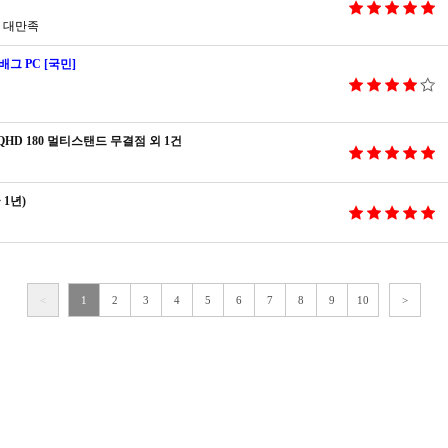
 대만족
배그 PC [국민]
 IPS QHD 180 멀티스탠드 무결점 외 1건
 1년)
<
1
2
3
4
5
6
7
8
9
10
>