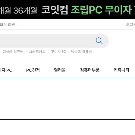
딜러 회원
로그
|
킴성태 컴퓨터
|
그래픽카드
|
무이자 PC
|
방송용 컴퓨터
자 PC
PC견적
딜러몰
컴퓨터부품
커뮤니티