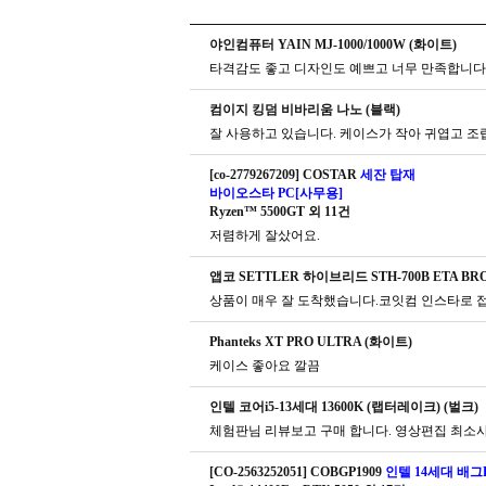
야인컴퓨터 YAIN MJ-1000/1000W (화이트)
타격감도 좋고 디자인도 예쁘고 너무 만족합니다.
컴이지 킹덤 비바리움 나노 (블랙)
잘 사용하고 있습니다. 케이스가 작아 귀엽고 조
[co-2779267209] COSTAR
세잔 탑재
바이오스타 PC[사무용]
Ryzen™ 5500GT 외 11건
저렴하게 잘샀어요.
앱코 SETTLER 하이브리드 STH-700B ETA BRO
Phanteks XT PRO ULTRA (화이트)
케이스 좋아요 깔끔
인텔 코어i5-13세대 13600K (랩터레이크) (벌크)
체험판님 리뷰보고 구매 합니다. 영상편집 최소사
[CO-2563252051] COBGP1909
인텔 14세대 배그P