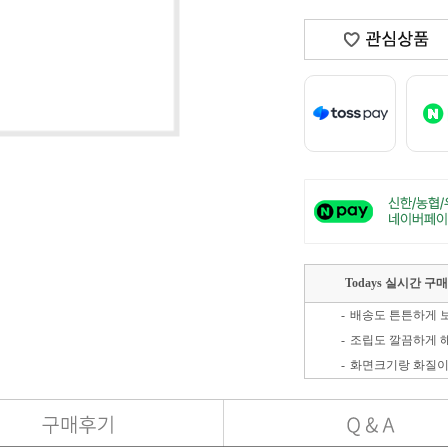
Todays 실시간 구
-
-
조립도 깔끔하게 
-
화면크기랑 화질이
-
-
-
저렴하게 잘샀어요