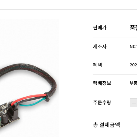
품
판매가
제조사
NC
혜택
20
택배정보
부품
주문수량
총 결제금액