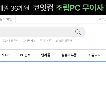
딜러 회원
로그
|
킴성태 컴퓨터
|
그래픽카드
|
무이자 PC
|
방송용 컴퓨터
자 PC
PC견적
딜러몰
컴퓨터부품
커뮤니티