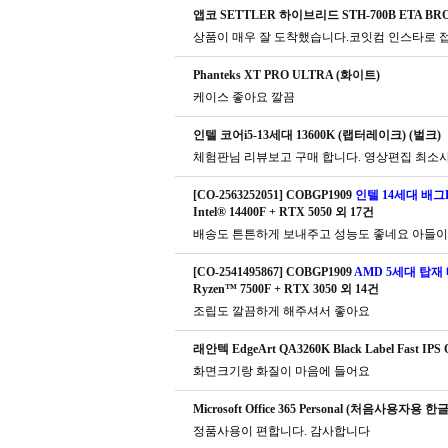
앱코 SETTLER 하이브리드 STH-700B ETA BRO
Phanteks XT PRO ULTRA (화이트)
케이스 좋아요 깔끔
인텔 코어i5-13세대 13600K (랩터레이크) (벌크)
체험판님 리뷰보고 구매 합니다. 영상편집 최소사
[CO-2563252051] COBGP1909
인텔 14세대 배그P
Intel® 14400F + RTX 5050 외 17건
배송도 튼튼하게 보내주고 성능도 좋네요 아들이
[CO-2541495867] COBGP1909
AMD 5세대 탑재 
Ryzen™ 7500F + RTX 3050 외 14건
조립도 깔끔하게 해주셔서 좋아요
래안텍 EdgeArt QA3260K Black Label Fast
화면크기랑 화질이 마음에 들어요
Microsoft Office 365 Personal (처음사용자용 한글
정품사용이 편합니다. 감사합니다