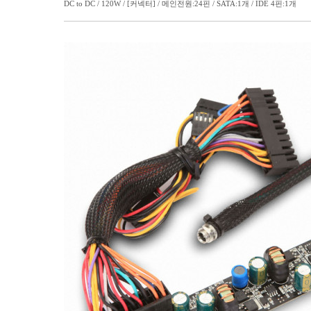
DC to DC / 120W / [커넥터] / 메인전원:24핀 / SATA:1개 / IDE 4핀:1개