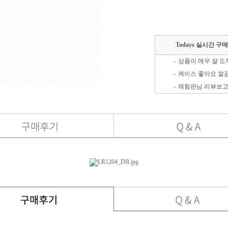
Todays 실시간 구
-
-
케이스 좋아요 깔
-
-
-
조립도 깔끔하게 
-
화면크기랑 화질이
-
-
-
저렴하게 잘샀어요