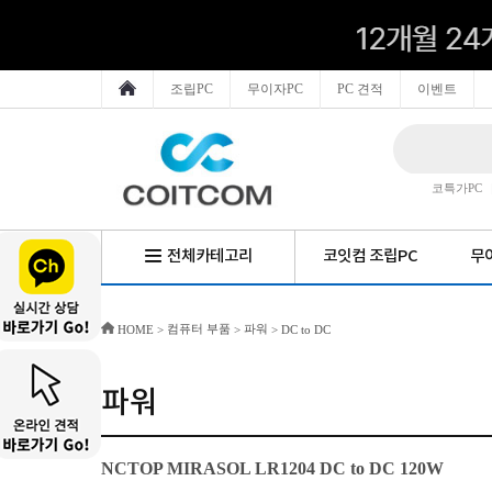
조립PC
무이자PC
PC 견적
이벤트
코특가PC
전체카테고리
코잇컴 조립PC
무이
컴퓨터 부품
파워
HOME
>
>
>
DC to DC
파워
NCTOP MIRASOL LR1204 DC to DC 120W