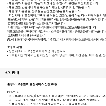
-
제품 하자 기준은 각 제품의 제조사 및 수입사의 규정을 우선으로 합니다
.
-
제품 교환
,
반품시에 제품 구성품이 정상인 상태에서만 가능합니다
.
-
개봉 후 사용을 한 경우 단순변심 교환
,
반품 불가능 합니다
.
-
지정택배사
(
로젠택배
,CJ
택배
)
를 이용한 교환
/
반품이 아닌 타사 택배 이용시 
-
단순 변심에 의해서 반품하거나 제품 불량이 아닐 경우에는 왕복 운송비를 부담하셔야 합니다
.
-교환 및 환불로 인한 데이터 손실은 책임지지 않습니다.
-기존 처리는 수거 후 처리 가능하며 제품이 수거되기 전 선교환, 선반품은 불가 합니다.
제품 교환, 환불시 구매자가 이용한 퀵서비스, 유류비, 톨 게이트 비용등은 환불이 불가능합니다.
-
교환
/
반품 택배비 안내
(
하자발생시
)
(7
일이내
:
판매자 왕복 택배비 부담 /
7
일 이후
30
일 이내
:
지정택배사의 편도 금액만 판매자 부담 /
보증의 제한
-
상품 제조사의 보증범위에서 보증 가능합니다
.
-
구매한 제품 하자로 인한 재산상의 손해
,
정신적 피해
,
시간 손실
,
이익 손실
,
신
A/S 안내
출장AS 보증범위(출장서비스 신청고객)
[
무상수리
]
-
코잇컴퍼니 조립
PC(
출장서비스 신청고객
)
는 구매일로부터
1
년간 하드웨어 고
- 일부 도서
,
산간
,
센터 부재지역은 출장 불가할 경우 택배
AS
로 진행됩니다
.
- 부품별 보증기간은 제조사에서 제공하는 기간만큼 적용됩니다
.