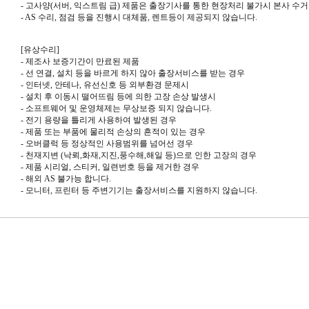
-
고사양
(
서버
,
익스트림 급
)
제품은 출장기사를 통한 현장처리 불가시 본사 수
- AS
수리
,
점검 등을 진행시 대체품
,
렌트등이 제공되지 않습니다
.
[
유상수리
]
-
제조사 보증기간이 만료된 제품
-
선 연결
,
설치 등을 바르게 하지 않아 출장서비스를 받는 경우
-
인터넷
,
안테나
,
유선신호 등 외부환경 문제시
-
설치 후 이동시 떨어뜨림 등에 의한 고장 손상 발생시
-
소프트웨어 및 운영체제는 무상보증 되지 않습니다
.
-
전기 용량을 틀리게 사용하여 발생된 경우
-
제품 또는 부품에 물리적 손상의 흔적이 있는 경우
-
오버클럭 등 정상적인 사용범위를 넘어선 경우
-
천재지변
(
낙뢰
,
화재
,
지진
,
풍수해
,
해일 등
)
으로 인한 고장의 경우
-
제품 시리얼
,
스티커
,
일련번호 등을 제거한 경우
-
해외
AS
불가능 합니다
.
-
모니터
,
프린터 등 주변기기는 출장서비스를 지원하지 않습니다.