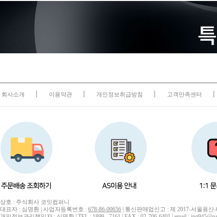
회사소개
이용약관
개인정보취급방침
고객만족센터
상호 : 주식회사 코잇컴퍼니
대표자 : 심명환 | 사업자등록번호 :
678-86-00656
| 통신판매업신고 : 제 2017-서울용산-
개인정보관리책임자 : 심명환 | TEL : 1899 - 7161 | FAX : 02-706-6401 | email : ing945@na