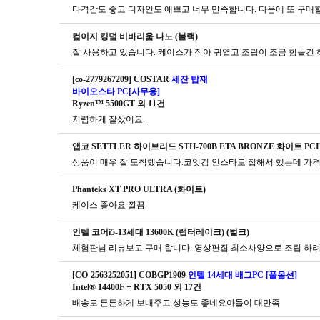
타격감도 좋고 디자인도 예쁘고 너무 만족합니다. 다음에 또 구매
컴이지 킹덤 비바리움 나노 (블랙)
잘 사용하고 있습니다. 케이스가 작아 귀엽고 조립이 조금 힘들긴
[co-2779267209] COSTAR
세잔 탑재
바이오스타 PC[사무용]
Ryzen™ 5500GT 외 11건
저렴하게 잘샀어요.
앱코 SETTLER 하이브리드 STH-700B ETA BRONZE 화이트 PCIE
Phanteks XT PRO ULTRA (화이트)
케이스 좋아요 깔끔
인텔 코어i5-13세대 13600K (랩터레이크) (벌크)
체험판님 리뷰보고 구매 합니다. 영상편집 최소사양으로 조립 하려
[CO-2563252051] COBGP1909
인텔 14세대 배그PC [풀옵션]
Intel® 14400F + RTX 5050 외 17건
배송도 튼튼하게 보내주고 성능도 좋네요아들이 대만족