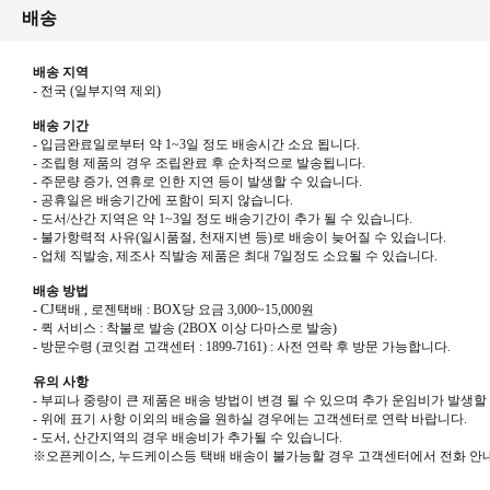
배송
배송 지역
- 전국
(
일부지역 제외
)
배송 기간
-
입금완료일로부터 약
1~3
일 정도 배송시간 소요 됩니다
.
-
조립형 제품의 경우 조립완료 후 순차적으로 발송됩니다
.
-
주문량 증가
,
연휴로 인한 지연 등이 발생할 수 있습니다
.
-
공휴일은 배송기간에 포함이 되지 않습니다
.
-
도서
/
산간 지역은 약
1~3
일 정도 배송기간이 추가 될 수 있습니다
.
-
불가항력적 사유
(
일시품절
,
천재지변 등
)
로 배송이 늦어질 수 있습니다
.
-
업체 직발송
,
제조사 직발송 제품은 최대
7
일정도 소요될 수 있습니다
.
배송 방법
- CJ
택배
,
로젠택배
: BOX
당 요금
3,000~15,000
원
-
퀵 서비스
:
착불로 발송
(2BOX
이상 다마스로 발송
)
-
방문수령
(
코잇컴 고객센터
: 1899-7161) :
사전 연락 후 방문 가능합니다
.
유의 사항
- 부피나 중량이 큰 제품은 배송 방법이 변경 될 수 있으며 추가 운임비가 발생할
- 위에 표기 사항 이외의 배송을 원하실 경우에는 고객센터로 연락 바랍니다
.
-
도서
,
산간지역의 경우 배송비가 추가될 수 있습니다
.
※
오픈케이스
,
누드케이스등 택배 배송이 불가능할 경우 고객센터에서 전화 안