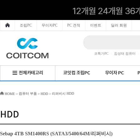
조립PC
무이자PC
PC 견적
이벤트
딜러 회원
코특가PC
|
킴성태 컴퓨터
|
전체카테고리
코잇컴 조립PC
무이자 PC
컴퓨터 부품
리퍼비시 HDD
HOME
>
>
HDD
>
HDD
Sebap 4TB SM1400RS (SATA3/5400/64M/리퍼비시)