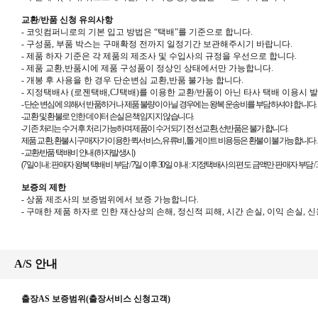
교환/반품 신청 유의사항
-
코잇컴퍼니로의 기본 입고 방법은
“
택배
”
를 기준으로 합니다
.
-
구성품
,
부품 박스는 구매확정 전까지 일정기간 보관해주시기 바랍니다
.
-
제품 하자 기준은 각 제품의 제조사 및 수입사의 규정을 우선으로 합니다
.
-
제품 교환
,
반품시에 제품 구성품이 정상인 상태에서만 가능합니다
.
-
개봉 후 사용을 한 경우 단순변심 교환
,
반품 불가능 합니다
.
-
지정택배사
(
로젠택배
,CJ
택배
)
를 이용한 교환
/
반품이 아닌 타사 택배 이용시 
-
단순 변심에 의해서 반품하거나 제품 불량이 아닐 경우에는 왕복 운송비를 부담하셔야 합니다
.
-교환 및 환불로 인한 데이터 손실은 책임지지 않습니다.
-기존 처리는 수거 후 처리 가능하며 제품이 수거되기 전 선교환, 선반품은 불가 합니다.
제품 교환, 환불시 구매자가 이용한 퀵서비스, 유류비, 톨 게이트 비용등은 환불이 불가능합니다.
-
교환
/
반품 택배비 안내
(
하자발생시
)
(7
일이내
:
판매자 왕복 택배비 부담 /
7
일 이후
30
일 이내
:
지정택배사의 편도 금액만 판매자 부담 /
보증의 제한
-
상품 제조사의 보증범위에서 보증 가능합니다
.
-
구매한 제품 하자로 인한 재산상의 손해
,
정신적 피해
,
시간 손실
,
이익 손실
,
신
A/S 안내
출장AS 보증범위(출장서비스 신청고객)