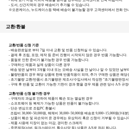
- 위에 표기 사항 이외의 배송을 원하실 경우에는 고객센터로 연락 바랍니다
.
-
도서
,
산간지역의 경우 배송비가 추가될 수 있습니다
.
※
오픈케이스
,
누드케이스등 택배 배송이 불가능할 경우 고객센터에서 전화 안
교환/환불
교환/반품 신청 기준
- 배송완료일로 부터 7일 이내 교환 및 반품 신청하실 수 있습니다.
- 결제 후 조립, 포장, 제작 등 준비 진행이 시작되지 않은 경우 반품 가능합니다.
-
품절로 인한 준비가 불가능한 경우 반품 가능합니다
.
- 구매하신 제품과 실제 상품이 다른 경우
배송 받은 날부터 3개월 이내 또는 오배송 사실을 안 날이나 알 수 있었던 날부터
-
불량반품의 경우 해당 상품에 한해 반품적용이 되며
,
추가 구매한 상품은 해당
-
초기불량 교환
/
반품시 초기불량은 제조사
/
수입사에서 작성한
“
초기불량판정서
-
구매 후 반품 및 교환이 가능한 기한이 경과 했을 경우 제품 관련 당사
A/S
규정
교환/반품 신청 불가한 경우
-
구매자의 과실로 인하여 제품이 훼손 또는 멸실된 경우
-
소프트웨어 등 복제가 가능한 상품은 반품이 불가능합니다
.
-
단순 변심으로 조립
PC
환불시
조립비
38,000~50,000
원
,
해체비
38,000~50,000
원 배송료
9,000~15,000
원
(1
대분
- 상품이 훼손 및 파손되어 온 경우에는 유상처리 혹은 신청이 거부될 수 있습니다
- 제품 사용에 지장이 없는 마감, 경미한 스크레치
- 주문제작(서버, 워크스테이션, 특수사양 등) 상품은 A/S로 처리 됩니다.