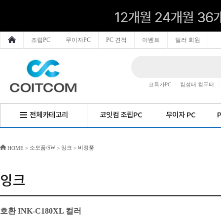
조립PC
무이자PC
PC 견적
이벤트
딜러 회원
코특가PC
|
킴성태 컴퓨터
|
전체카테고리
코잇컴 조립PC
무이자 PC
소모품/SW
잉크
비정품
HOME
>
>
>
잉크
호환 INK-C180XL 컬러