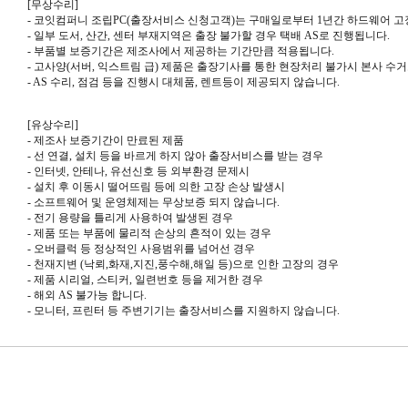
[
무상수리
]
-
코잇컴퍼니 조립
PC(
출장서비스 신청고객
)
는 구매일로부터
1
년간 하드웨어 고
- 일부 도서
,
산간
,
센터 부재지역은 출장 불가할 경우 택배
AS
로 진행됩니다
.
- 부품별 보증기간은 제조사에서 제공하는 기간만큼 적용됩니다
.
-
고사양
(
서버
,
익스트림 급
)
제품은 출장기사를 통한 현장처리 불가시 본사 수
- AS
수리
,
점검 등을 진행시 대체품
,
렌트등이 제공되지 않습니다
.
[
유상수리
]
-
제조사 보증기간이 만료된 제품
-
선 연결
,
설치 등을 바르게 하지 않아 출장서비스를 받는 경우
-
인터넷
,
안테나
,
유선신호 등 외부환경 문제시
-
설치 후 이동시 떨어뜨림 등에 의한 고장 손상 발생시
-
소프트웨어 및 운영체제는 무상보증 되지 않습니다
.
-
전기 용량을 틀리게 사용하여 발생된 경우
-
제품 또는 부품에 물리적 손상의 흔적이 있는 경우
-
오버클럭 등 정상적인 사용범위를 넘어선 경우
-
천재지변
(
낙뢰
,
화재
,
지진
,
풍수해
,
해일 등
)
으로 인한 고장의 경우
-
제품 시리얼
,
스티커
,
일련번호 등을 제거한 경우
-
해외
AS
불가능 합니다
.
-
모니터
,
프린터 등 주변기기는 출장서비스를 지원하지 않습니다.