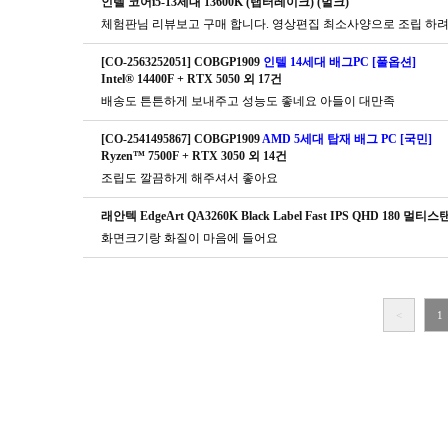
인텔 코어i5-13세대 13600K (랩터레이크) (벌크)
체험판님 리뷰보고 구매 합니다. 영상편집 최소사양으로 조립 하려
[CO-2563252051] COBGP1909
인텔 14세대 배그PC [풀옵션]
Intel® 14400F + RTX 5050 외 17건
배송도 튼튼하게 보내주고 성능도 좋네요 아들이 대만족
[CO-2541495867] COBGP1909
AMD 5세대 탑재 배그 PC [국민]
Ryzen™ 7500F + RTX 3050 외 14건
조립도 깔끔하게 해주셔서 좋아요
래안텍 EdgeArt QA3260K Black Label Fast IPS QHD 180 멀
화면크기랑 화질이 마음에 들어요
<
1