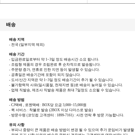
배송
배송 지역
- 전국
(
일부지역 제외
)
배송 기간
-
입금완료일로부터 약
1~3
일 정도 배송시간 소요 됩니다
.
-
조립형 제품의 경우 조립완료 후 순차적으로 발송됩니다
.
-
주문량 증가
,
연휴로 인한 지연 등이 발생할 수 있습니다
.
-
공휴일은 배송기간에 포함이 되지 않습니다
.
-
도서
/
산간 지역은 약
1~3
일 정도 배송기간이 추가 될 수 있습니다
.
-
불가항력적 사유
(
일시품절
,
천재지변 등
)
로 배송이 늦어질 수 있습니다
.
-
업체 직발송
,
제조사 직발송 제품은 최대
7
일정도 소요될 수 있습니다
.
배송 방법
- CJ
택배
,
로젠택배
: BOX
당 요금
3,000~15,000
원
-
퀵 서비스
:
착불로 발송
(2BOX
이상 다마스로 발송
)
-
방문수령
(
코잇컴 고객센터
: 1899-7161) :
사전 연락 후 방문 가능합니다
.
유의 사항
- 부피나 중량이 큰 제품은 배송 방법이 변경 될 수 있으며 추가 운임비가 발생할