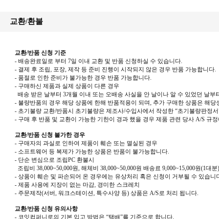
교환/환불
교환/반품 신청 기준
- 배송완료일로 부터 7일 이내 교환 및 반품 신청하실 수 있습니다.
- 결제 후 조립, 포장, 제작 등 준비 진행이 시작되지 않은 경우 반품 가능합니다.
-
품절로 인한 준비가 불가능한 경우 반품 가능합니다
.
- 구매하신 제품과 실제 상품이 다른 경우
배송 받은 날부터 3개월 이내 또는 오배송 사실을 안 날이나 알 수 있었던 날부터
-
불량반품의 경우 해당 상품에 한해 반품적용이 되며
,
추가 구매한 상품은 해당
-
초기불량 교환
/
반품시 초기불량은 제조사
/
수입사에서 작성한
“
초기불량판정서
-
구매 후 반품 및 교환이 가능한 기한이 경과 했을 경우 제품 관련 당사
A/S
규정
교환/반품 신청 불가한 경우
-
구매자의 과실로 인하여 제품이 훼손 또는 멸실된 경우
-
소프트웨어 등 복제가 가능한 상품은 반품이 불가능합니다
.
-
단순 변심으로 조립
PC
환불시
조립비
38,000~50,000
원
,
해체비
38,000~50,000
원 배송료
9,000~15,000
원
(1
대분
- 상품이 훼손 및 파손되어 온 경우에는 유상처리 혹은 신청이 거부될 수 있습니다
- 제품 사용에 지장이 없는 마감, 경미한 스크레치
- 주문제작(서버, 워크스테이션, 특수사양 등) 상품은 A/S로 처리 됩니다.
교환/반품 신청 유의사항
-
코잇컴퍼니로의 기본 입고 방법은
“
택배
”
를 기준으로 합니다
.