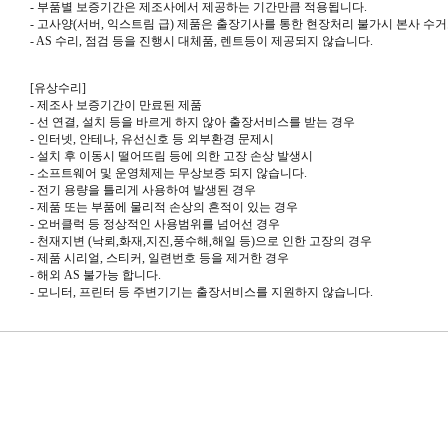
- 부품별 보증기간은 제조사에서 제공하는 기간만큼 적용됩니다
.
-
고사양
(
서버
,
익스트림 급
)
제품은 출장기사를 통한 현장처리 불가시 본사 수
- AS
수리
,
점검 등을 진행시 대체품
,
렌트등이 제공되지 않습니다
.
[
유상수리
]
-
제조사 보증기간이 만료된 제품
-
선 연결
,
설치 등을 바르게 하지 않아 출장서비스를 받는 경우
-
인터넷
,
안테나
,
유선신호 등 외부환경 문제시
-
설치 후 이동시 떨어뜨림 등에 의한 고장 손상 발생시
-
소프트웨어 및 운영체제는 무상보증 되지 않습니다
.
-
전기 용량을 틀리게 사용하여 발생된 경우
-
제품 또는 부품에 물리적 손상의 흔적이 있는 경우
-
오버클럭 등 정상적인 사용범위를 넘어선 경우
-
천재지변
(
낙뢰
,
화재
,
지진
,
풍수해
,
해일 등
)
으로 인한 고장의 경우
-
제품 시리얼
,
스티커
,
일련번호 등을 제거한 경우
-
해외
AS
불가능 합니다
.
-
모니터
,
프린터 등 주변기기는 출장서비스를 지원하지 않습니다.