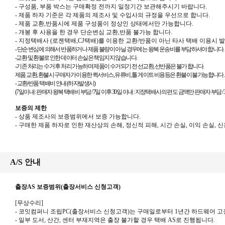
-
구성품
,
부품 박스는 구매확정 전까지 일정기간 보관해주시기 바랍니다
.
-
제품 하자 기준은 각 제품의 제조사 및 수입사의 규정을 우선으로 합니다
.
-
제품 교환
,
반품시에 제품 구성품이 정상인 상태에서만 가능합니다
.
-
개봉 후 사용을 한 경우 단순변심 교환
,
반품 불가능 합니다
.
-
지정택배사
(
로젠택배
,CJ
택배
)
를 이용한 교환
/
반품이 아닌 타사 택배 이용시 
-
단순 변심에 의해서 반품하거나 제품 불량이 아닐 경우에는 왕복 운송비를 부담하셔야 합니다
.
-교환 및 환불로 인한 데이터 손실은 책임지지 않습니다.
-기존 처리는 수거 후 처리 가능하며 제품이 수거되기 전 선교환, 선반품은 불가 합니다.
제품 교환, 환불시 구매자가 이용한 퀵서비스, 유류비, 톨 게이트 비용등은 환불이 불가능합니다.
-
교환
/
반품 택배비 안내
(
하자발생시
)
(7
일이내
:
판매자 왕복 택배비 부담 /
7
일 이후
30
일 이내
:
지정택배사의 편도 금액만 판매자 부담 /
보증의 제한
-
상품 제조사의 보증범위에서 보증 가능합니다
.
-
구매한 제품 하자로 인한 재산상의 손해
,
정신적 피해
,
시간 손실
,
이익 손실
,
신
A/S 안내
출장AS 보증범위(출장서비스 신청고객)
[
무상수리
]
-
코잇컴퍼니 조립
PC(
출장서비스 신청고객
)
는 구매일로부터
1
년간 하드웨어 고
- 일부 도서
,
산간
,
센터 부재지역은 출장 불가할 경우 택배
AS
로 진행됩니다
.