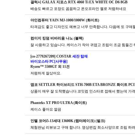
갤럭시 GALAX 지포스 RTX 4060 Ti EX WHITE OC D6 8GB
배송도 빠르고 포장도 꼼꼼하고 온오프라인 젤로 저렴하네요
야인컴퓨터 YAIN MJ-1000/1000W (화이트)
타격감도 좋고 디자인도 예쁘고 너무 만족합니다. 다음에 또 구매
컴이지 킹덤 비바리움 나노 (블랙)
잘 사용하고 있습니다. 케이스가 작아 귀엽고 조립이 조금 힘들긴
[co-2779267209] COSTAR
세잔 탑재
바이오스타 PC[사무용]
Ryzen™ 5500GT 외 11건
저렴하게 잘샀어요.
앱코 SETTLER 하이브리드 STH-700B ETA BRONZE 화이트 PCIE
Phanteks XT PRO ULTRA (화이트)
케이스 좋아요 깔끔
인텔 코어i5-13세대 13600K (랩터레이크) (벌크)
체험판님 리뷰보고 구매 합니다. 영상편집 최소사양으로 조립 하려