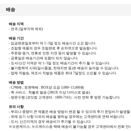
배송
배송 지역
- 전국
(
일부지역 제외
)
배송 기간
-
입금완료일로부터 약
1~3
일 정도 배송시간 소요 됩니다
.
-
조립형 제품의 경우 조립완료 후 순차적으로 발송됩니다
.
-
주문량 증가
,
연휴로 인한 지연 등이 발생할 수 있습니다
.
-
공휴일은 배송기간에 포함이 되지 않습니다
.
-
도서
/
산간 지역은 약
1~3
일 정도 배송기간이 추가 될 수 있습니다
.
-
불가항력적 사유
(
일시품절
,
천재지변 등
)
로 배송이 늦어질 수 있습니다
.
-
업체 직발송
,
제조사 직발송 제품은 최대
7
일정도 소요될 수 있습니다
.
배송 방법
- CJ
택배
,
로젠택배
: BOX
당 요금
3,000~15,000
원
-
퀵 서비스
:
착불로 발송
(2BOX
이상 다마스로 발송
)
-
방문수령
(
코잇컴 고객센터
: 1899-7161) :
사전 연락 후 방문 가능합니다
.
유의 사항
- 부피나 중량이 큰 제품은 배송 방법이 변경 될 수 있으며 추가 운임비가 발생할
- 위에 표기 사항 이외의 배송을 원하실 경우에는 고객센터로 연락 바랍니다
.
-
도서
,
산간지역의 경우 배송비가 추가될 수 있습니다
.
※
오픈케이스
,
누드케이스등 택배 배송이 불가능할 경우 고객센터에서 전화 안