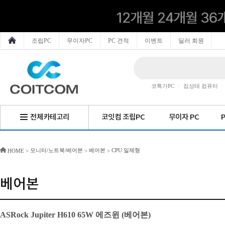
조립PC
무이자PC
PC 견적
이벤트
딜러 회원
코특가PC
|
킴성태 컴퓨터
|
전체카테고리
코잇컴 조립PC
무이자 PC
모니터/노트북/베어본
베어본
CPU 일체형
HOME
>
>
>
베어본
ASRock Jupiter H610 65W 에즈윈 (베어본)