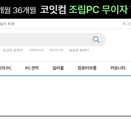
딜러 회원
로그
|
킴성태 컴퓨터
|
그래픽카드
|
무이자 PC
|
방송용 컴퓨터
자 PC
PC견적
딜러몰
컴퓨터부품
커뮤니티