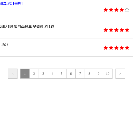
배그 PC [국민]
 IPS QHD 180 멀티스탠드 무결점 외 1건
 1년)
<
1
2
3
4
5
6
7
8
9
10
>