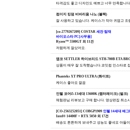
타격감도 좋고 디자인도 예쁘고 너무 만족합니다.
컴이지 킹덤 비바리움 나노 (블랙)
잘 사용하고 있습니다. 케이스가 작아 귀엽고 조
[co-2779267209] COSTAR
세잔 탑재
바이오스타 PC[사무용]
Ryzen™ 5500GT 외 11건
저렴하게 잘샀어요.
앱코 SETTLER 하이브리드 STH-700B ETA BRO
Phanteks XT PRO ULTRA (화이트)
케이스 좋아요 깔끔
인텔 코어i5-13세대 13600K (랩터레이크) (벌크)
체험판님 리뷰보고 구매 합니다. 영상편집 최소사
[CO-2563252051] COBGP1909
인텔 14세대 배그P
Intel® 14400F + RTX 5050 외 17건
배송도 튼튼하게 보내주고 성능도 좋네요 아들이