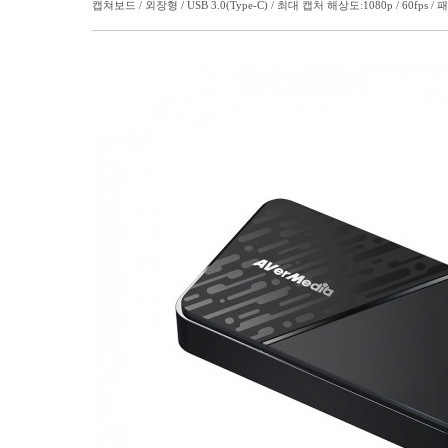
캡쳐보드 / 외장형 / USB 3.0(Type-C) / 최대 캡처 해상도:1080p / 60fps