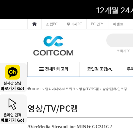
조립PC
무이자PC
PC 견적
이벤트
코특가PC
전체카테고리
코잇컴 조립PC
무이
멀티미디어/네트워크
영상/TV/PC캠
방송/캡쳐/인코딩
HOME
>
>
>
영상/TV/PC캠
AVerMedia StreamLine MINI+ GC311G2