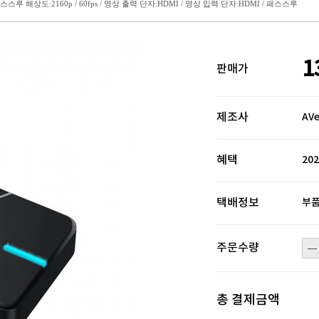
 / 패스스루 해상도:2160p / 60fps / 영상 출력 단자:HDMI / 영상 입력 단자:HDMI / 패스스루
1
판매가
제조사
AVe
혜택
20
택배정보
부품
주문수량
총 결제금액