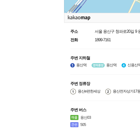
주소
서울 용산구 청파로20길 9 
전화
1899-7161
주변 지하철
용산역
용산역
신용산
주변 정류장
용산e편한세상
용산전자상가17
주변 버스
용산03
505