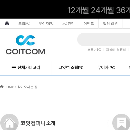
조립PC
무이자PC
PC 견적
이벤트
딜러 회원
코특가PC
|
킴성태 컴퓨터
|
전체카테고리
코잇컴 조립PC
무이자 PC
> 찾아오시는 길
HOME