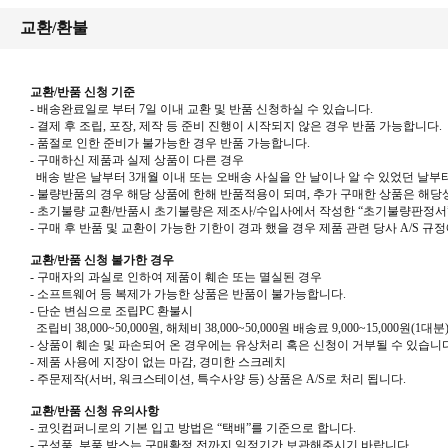
교환/환불
교환/반품 신청 기준
- 배송완료일로 부터 7일 이내 교환 및 반품 신청하실 수 있습니다.
- 결제 후 조립, 포장, 제작 등 준비 진행이 시작되지 않은 경우 반품 가능합니다.
-
품절로 인한 준비가 불가능한 경우 반품 가능합니다
.
- 구매하신 제품과 실제 상품이 다른 경우
배송 받은 날부터 3개월 이내 또는 오배송 사실을 안 날이나 알 수 있었던 날부터
-
불량반품의 경우 해당 상품에 한해 반품적용이 되며
,
추가 구매한 상품은 해당
-
초기불량 교환
/
반품시 초기불량은 제조사
/
수입사에서 작성한
“
초기불량판정서
-
구매 후 반품 및 교환이 가능한 기한이 경과 했을 경우 제품 관련 당사
A/S
규정
교환/반품 신청 불가한 경우
-
구매자의 과실로 인하여 제품이 훼손 또는 멸실된 경우
-
소프트웨어 등 복제가 가능한 상품은 반품이 불가능합니다
.
-
단순 변심으로 조립
PC
환불시
조립비
38,000~50,000
원
,
해체비
38,000~50,000
원 배송료
9,000~15,000
원
(1
대분
- 상품이 훼손 및 파손되어 온 경우에는 유상처리 혹은 신청이 거부될 수 있습니다
- 제품 사용에 지장이 없는 마감, 경미한 스크레치
- 주문제작(서버, 워크스테이션, 특수사양 등) 상품은 A/S로 처리 됩니다.
교환/반품 신청 유의사항
-
코잇컴퍼니로의 기본 입고 방법은
“
택배
”
를 기준으로 합니다
.
-
구성품
,
부품 박스는 구매확정 전까지 일정기간 보관해주시기 바랍니다
.