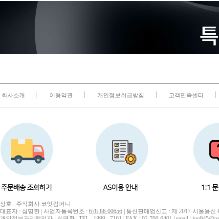
회사소개
이용약관
개인정보취급방침
고객만족센터
상호 : 주식회사 코잇컴퍼니
대표자 : 심명환 | 사업자등록번호 :
678-86-00656
| 통신판매업신고 : 제 2017-서울용산-
개인정보관리책임자 : 심명환 | TEL : 1899 - 7161 | FAX : 02-706-6401 | email : ing945@na