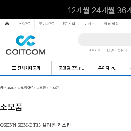
조립PC
무이자PC
PC 견적
이벤트
딜러 회원
코특가PC
|
킴성태 컴퓨터
|
전체카테고리
코잇컴 조립PC
무이자 PC
소모품/SW
소모품
키스킨
HOME
>
>
>
소모품
QSENN SEM-DT35 실리콘 키스킨