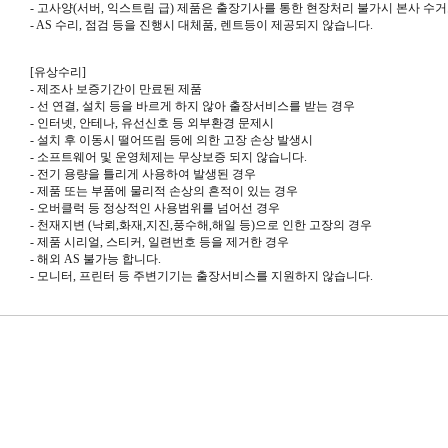
-
고사양
(
서버
,
익스트림 급
)
제품은 출장기사를 통한 현장처리 불가시 본사 수
- AS
수리
,
점검 등을 진행시 대체품
,
렌트등이 제공되지 않습니다
.
[
유상수리
]
-
제조사 보증기간이 만료된 제품
-
선 연결
,
설치 등을 바르게 하지 않아 출장서비스를 받는 경우
-
인터넷
,
안테나
,
유선신호 등 외부환경 문제시
-
설치 후 이동시 떨어뜨림 등에 의한 고장 손상 발생시
-
소프트웨어 및 운영체제는 무상보증 되지 않습니다
.
-
전기 용량을 틀리게 사용하여 발생된 경우
-
제품 또는 부품에 물리적 손상의 흔적이 있는 경우
-
오버클럭 등 정상적인 사용범위를 넘어선 경우
-
천재지변
(
낙뢰
,
화재
,
지진
,
풍수해
,
해일 등
)
으로 인한 고장의 경우
-
제품 시리얼
,
스티커
,
일련번호 등을 제거한 경우
-
해외
AS
불가능 합니다
.
-
모니터
,
프린터 등 주변기기는 출장서비스를 지원하지 않습니다.