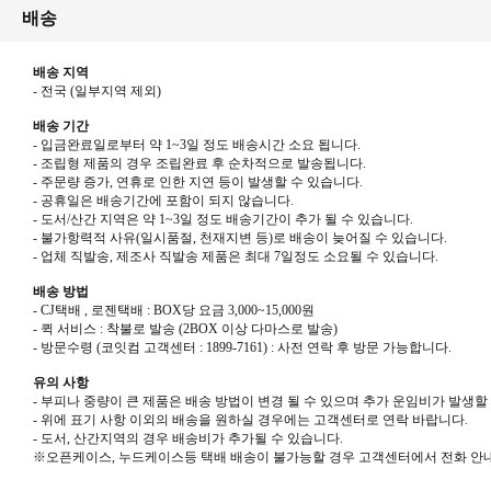
배송
배송 지역
- 전국
(
일부지역 제외
)
배송 기간
-
입금완료일로부터 약
1~3
일 정도 배송시간 소요 됩니다
.
-
조립형 제품의 경우 조립완료 후 순차적으로 발송됩니다
.
-
주문량 증가
,
연휴로 인한 지연 등이 발생할 수 있습니다
.
-
공휴일은 배송기간에 포함이 되지 않습니다
.
-
도서
/
산간 지역은 약
1~3
일 정도 배송기간이 추가 될 수 있습니다
.
-
불가항력적 사유
(
일시품절
,
천재지변 등
)
로 배송이 늦어질 수 있습니다
.
-
업체 직발송
,
제조사 직발송 제품은 최대
7
일정도 소요될 수 있습니다
.
배송 방법
- CJ
택배
,
로젠택배
: BOX
당 요금
3,000~15,000
원
-
퀵 서비스
:
착불로 발송
(2BOX
이상 다마스로 발송
)
-
방문수령
(
코잇컴 고객센터
: 1899-7161) :
사전 연락 후 방문 가능합니다
.
유의 사항
- 부피나 중량이 큰 제품은 배송 방법이 변경 될 수 있으며 추가 운임비가 발생할
- 위에 표기 사항 이외의 배송을 원하실 경우에는 고객센터로 연락 바랍니다
.
-
도서
,
산간지역의 경우 배송비가 추가될 수 있습니다
.
※
오픈케이스
,
누드케이스등 택배 배송이 불가능할 경우 고객센터에서 전화 안