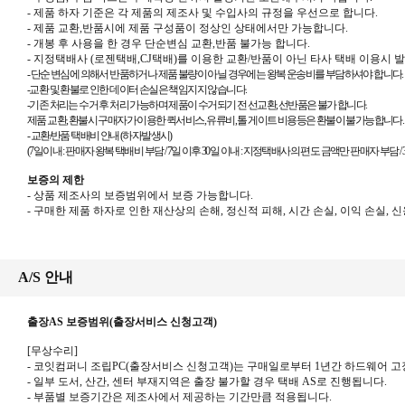
-
제품 하자 기준은 각 제품의 제조사 및 수입사의 규정을 우선으로 합니다
.
-
제품 교환
,
반품시에 제품 구성품이 정상인 상태에서만 가능합니다
.
-
개봉 후 사용을 한 경우 단순변심 교환
,
반품 불가능 합니다
.
-
지정택배사
(
로젠택배
,CJ
택배
)
를 이용한 교환
/
반품이 아닌 타사 택배 이용시 
-
단순 변심에 의해서 반품하거나 제품 불량이 아닐 경우에는 왕복 운송비를 부담하셔야 합니다
.
-교환 및 환불로 인한 데이터 손실은 책임지지 않습니다.
-기존 처리는 수거 후 처리 가능하며 제품이 수거되기 전 선교환, 선반품은 불가 합니다.
제품 교환, 환불시 구매자가 이용한 퀵서비스, 유류비, 톨 게이트 비용등은 환불이 불가능합니다.
-
교환
/
반품 택배비 안내
(
하자발생시
)
(7
일이내
:
판매자 왕복 택배비 부담 /
7
일 이후
30
일 이내
:
지정택배사의 편도 금액만 판매자 부담 /
보증의 제한
-
상품 제조사의 보증범위에서 보증 가능합니다
.
-
구매한 제품 하자로 인한 재산상의 손해
,
정신적 피해
,
시간 손실
,
이익 손실
,
신
A/S 안내
출장AS 보증범위(출장서비스 신청고객)
[
무상수리
]
-
코잇컴퍼니 조립
PC(
출장서비스 신청고객
)
는 구매일로부터
1
년간 하드웨어 고
- 일부 도서
,
산간
,
센터 부재지역은 출장 불가할 경우 택배
AS
로 진행됩니다
.
- 부품별 보증기간은 제조사에서 제공하는 기간만큼 적용됩니다
.