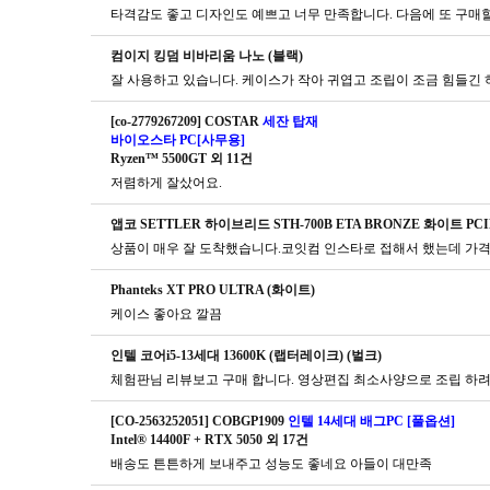
타격감도 좋고 디자인도 예쁘고 너무 만족합니다. 다음에 또 구매
컴이지 킹덤 비바리움 나노 (블랙)
잘 사용하고 있습니다. 케이스가 작아 귀엽고 조립이 조금 힘들긴
[co-2779267209] COSTAR
세잔 탑재
바이오스타 PC[사무용]
Ryzen™ 5500GT 외 11건
저렴하게 잘샀어요.
앱코 SETTLER 하이브리드 STH-700B ETA BRONZE 화이트 PCIE
Phanteks XT PRO ULTRA (화이트)
케이스 좋아요 깔끔
인텔 코어i5-13세대 13600K (랩터레이크) (벌크)
체험판님 리뷰보고 구매 합니다. 영상편집 최소사양으로 조립 하려
[CO-2563252051] COBGP1909
인텔 14세대 배그PC [풀옵션]
Intel® 14400F + RTX 5050 외 17건
배송도 튼튼하게 보내주고 성능도 좋네요 아들이 대만족