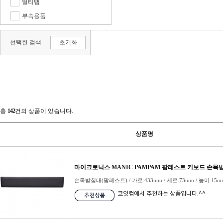
멀티탭
부속용품
콘센트
선택한 검색
초기화