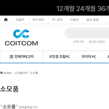
조립PC
무이자PC
PC 견적
이벤트
딜러 회원
코특가PC
|
킴성태 컴퓨터
|
전체카테고리
코잇컴 조립PC
무이자 PC
소모품/SW
소모품
HOME
>
>
소모품
"소모품"
검색결과입니다.