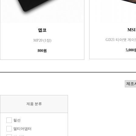
MSI
앱코
GD21 티아맷 게
MP20 (1장)
5,000
800원
제품 분류
릴선
멀티어댑터