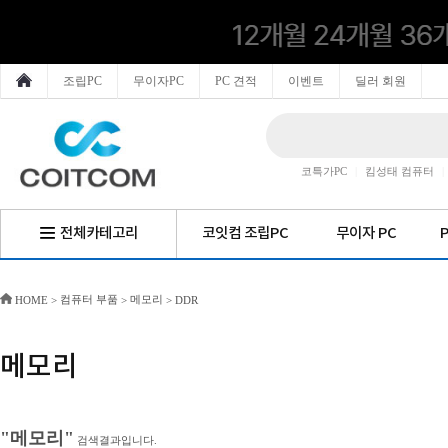
조립PC
무이자PC
PC 견적
이벤트
딜러 회원
코특가PC
|
킴성태 컴퓨터
|
전체카테고리
코잇컴 조립PC
무이자 PC
컴퓨터 부품
메모리
HOME
>
>
>
DDR
메모리
"메모리"
검색결과입니다.