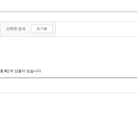
SDR
8GB
기타
12GB
16GB
선택한 검색
초기화
24GB
32GB
48GB
64GB
64MB 이하
96GB
128GB
128MB
192GB
256GB
256MB
512GB
512MB