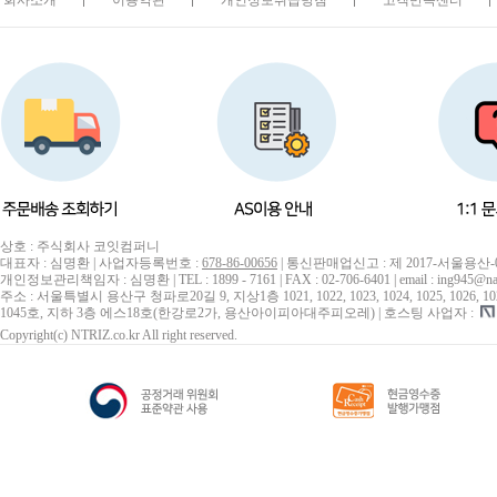
회사소개
이용약관
개인정보취급방침
고객만족센터
P6000
RTX 2000 Ada
RTX 2060
RTX 2060 SUPER
RTX 2070
RTX 2070 SUPER
RTX 2080
RTX 2080 SUPER
상호 : 주식회사 코잇컴퍼니
대표자 : 심명환 | 사업자등록번호 :
678-86-00656
| 통신판매업신고 : 제 2017-서울용산-
RTX 2080 Ti
개인정보관리책임자 : 심명환 | TEL : 1899 - 7161 | FAX : 02-706-6401 | email : ing945@na
주소 : 서울특별시 용산구 청파로20길 9, 지상1층 1021, 1022, 1023, 1024, 1025, 1026, 1027, 10
RTX 3050
1045호, 지하 3층 에스18호(한강로2가, 용산아이피아대주피오레) | 호스팅 사업자 :
Copyright(c) NTRIZ.co.kr All right reserved.
RTX 3060
RTX 3060 Ti
RTX 3070
RTX 3070 Ti
RTX 3080
RTX 3080 Ti