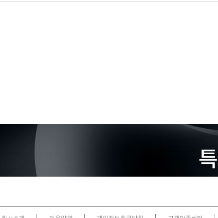
K5200
L40S
M4000
M5000
M6000
NVS 315
NVS 510
NVS 810
P400
P600
P620
P1000
P2000
P2200
P4000
P5000