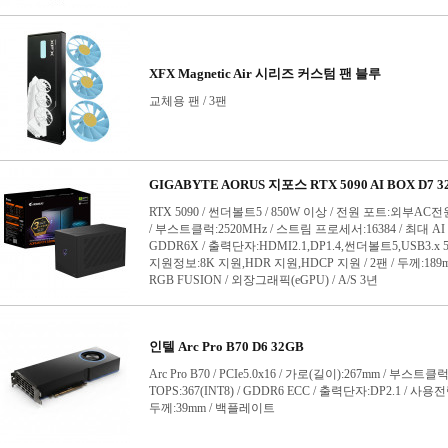
GTX1070 Ti
GTX1080
GTX1080 Ti
GTX 1630
GTX 1650
GTX 1650 SUPER
GTX 1660
GTX 1660 SUPER
GTX 1660 Ti
GTX Titan Black
GTX Titan X
GTX Titan Z
GV100
H100
K2200
K5000