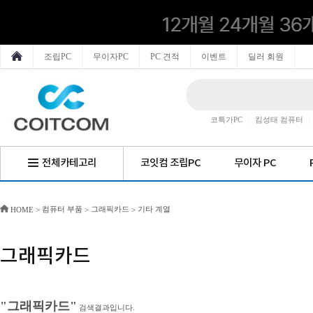
조립PC
무이자PC
PC 견적
이벤트
딜러 회원
코특가PC
|
킴성태 컴퓨터
|
전체카테고리
코잇컴 조립PC
무이자 PC
컴퓨터 부품
그래픽카드
기타 계열
HOME
>
>
>
그래픽카드
"그래픽카드"
검색결과입니다.