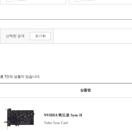
G210
GP100
GT610
GT620
선택한 검색
초기화
GT630
GT710
GT720
GT730
GT740
GT1030
GTX560
GTX650
GTX650 Ti
GTX660
GTX660 TI
GTX670