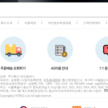
회사소개
이용약관
개인정보취급방침
고객만족센터
상호 : 주식회사 코잇컴퍼니
대표자 : 심명환 | 사업자등록번호 :
678-86-00656
| 통신판매업신고 : 제 2017-서울용산-
개인정보관리책임자 : 심명환 | TEL : 1899 - 7161 | FAX : 02-706-6401 | email : ing945@na
주소 : 서울특별시 용산구 청파로20길 9, 지상1층 1021, 1022, 1023, 1024, 1025, 1026, 1027, 10
1045호, 지하 3층 에스18호(한강로2가, 용산아이피아대주피오레) | 호스팅 사업자 :
Copyright(c) NTRIZ.co.kr All right reserved.