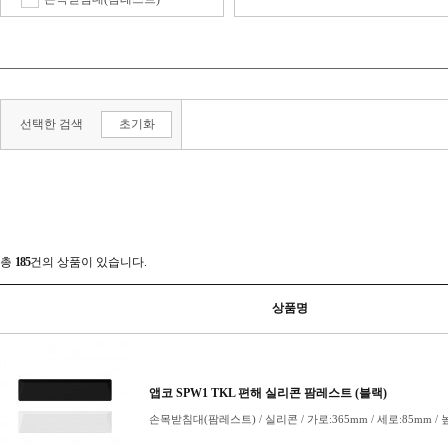
스위치 리무버
스위치보관함
영상편집장치
전용 액세서리
선택한 검색
초기화
키보드
키보드(베어본)
키보드+마우스
키보드 받침대
키보드 스티커
키보드 케이스
키스킨
키캡
키캡 리무버
키캡보관함
키패드
한손 키보드