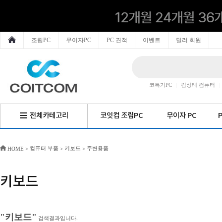
조립PC
무이자PC
PC 견적
이벤트
딜러 회원
코특가PC
|
킴성태 컴퓨터
|
전체카테고리
코잇컴 조립PC
무이자 PC
컴퓨터 부품
키보드
주변용품
HOME
>
>
>
키보드
"키보드"
검색결과입니다.