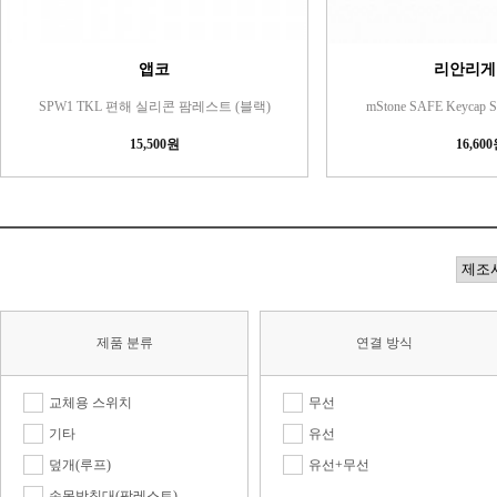
앱코
리안리게
SPW1 TKL 편해 실리콘 팜레스트 (블랙)
mStone SAFE Keycap
15,500원
16,60
제품 분류
연결 방식
교체용 스위치
무선
기타
유선
덮개(루프)
유선+무선
손목받침대(팜레스트)