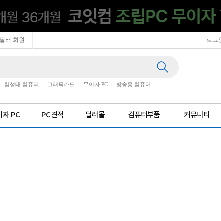
딜러 회원
로그
|
킴성태 컴퓨터
|
그래픽카드
|
무이자 PC
|
방송용 컴퓨터
자 PC
PC견적
딜러몰
컴퓨터부품
커뮤니티