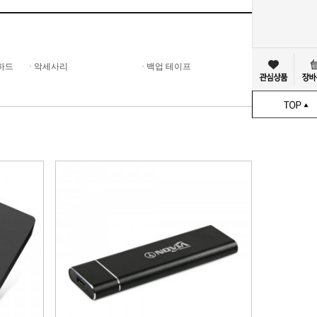
장하드
·
악세사리
·
백업 테이프