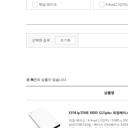
백업 테이프
6.4cm(2.5인치)
외장 HDD
8.9cm(3.5인치)
외장 SSD
13.3cm(5.25인
외장스토리지(DAS)
M.2 (2230)
외장 케이스
M.2 (2242)
선택한 검색
초기화
M.2 (2280)
M.2 (기타)
Mini SATA(mS
PCIe 카드