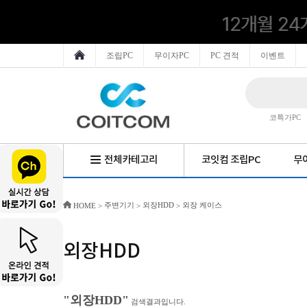
조립PC
무이자PC
PC 견적
이벤트
코특가PC
전체카테고리
코잇컴 조립PC
무이
주변기기
외장HDD
외장 케이스
HOME
>
>
>
외장HDD
"외장HDD"
검색결과입니다.