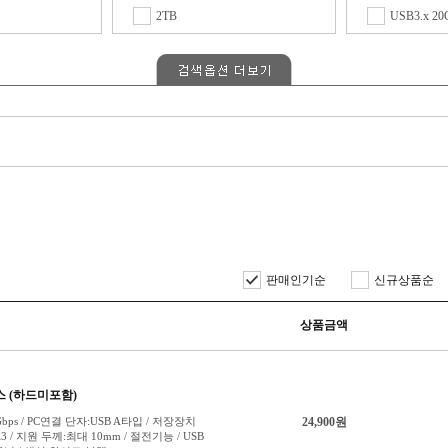
2TB
USB3.x 20
3TB
USB4 40G
치)
4TB
Wi-Fi
5TB
eSATA
6TB
mini-SAS
7TB
썬더볼트
8TB
썬더볼트2
ATA)
9TB
썬더볼트3
10TB
썬더볼트5
12TB
14TB
15TB
16TB
18TB
20TB
21~49TB