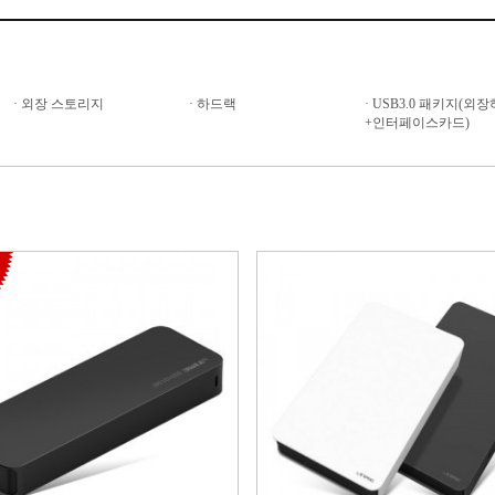
·
외장 스토리지
·
하드랙
·
USB3.0 패키지(외
+인터페이스카드)