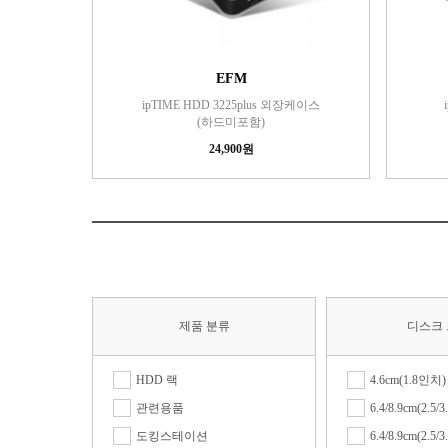
EFM
ipTIME HDD 3225plus 외장케이스
(하드미포함)
24,900원
제품 분류
디스크
HDD 랙
4.6cm(1.8인치)
관련용품
6.4/8.9cm(2.5
도킹스테이션
6.4/8.9cm(2.5