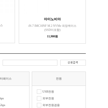
아이노비아
이스
iN-7 IMC10NF M.2 NVMe 외장케이스
(SSD미포함)
11,900원
인터페이스
전원
USB전원
bps
외부전원
Gbps
외부전원겸용