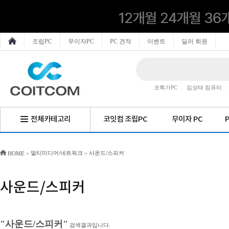
조립PC
무이자PC
PC 견적
이벤트
딜러 회원
코특가PC
|
킴성태 컴퓨터
|
전체카테고리
코잇컴 조립PC
무이자 PC
멀티미디어/네트워크
사운드/스피커
HOME
>
>
사운드/스피커
"사운드/스피커"
검색결과입니다.