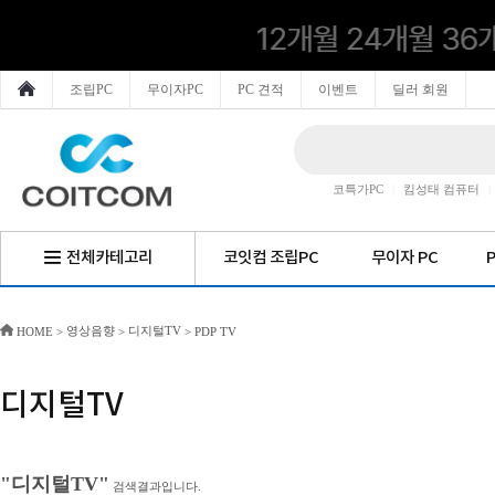
조립PC
무이자PC
PC 견적
이벤트
딜러 회원
코특가PC
|
킴성태 컴퓨터
|
전체카테고리
코잇컴 조립PC
무이자 PC
영상음향
디지털TV
HOME
>
>
>
PDP TV
디지털TV
"디지털TV"
검색결과입니다.