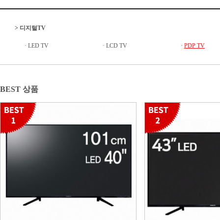
>
디지털TV
·
LED TV
·
LCD TV
·
PDP TV
BEST 상품