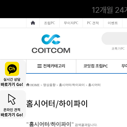
조립PC
무이자PC
PC 견적
이벤트
코특가PC
전체카테고리
코잇컴 조립PC
무이
영상음향
홈시어터/하이파이
홈시어터
HOME
>
>
>
홈시어터/하이파이
"홈시어터/하이파이"
검색결과입니다.