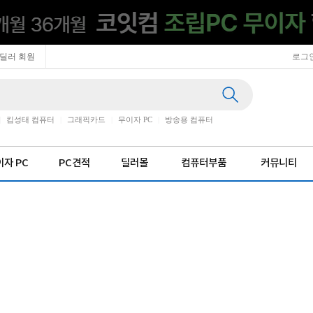
딜러 회원
로그
|
킴성태 컴퓨터
|
그래픽카드
|
무이자 PC
|
방송용 컴퓨터
자 PC
PC견적
딜러몰
컴퓨터부품
커뮤니티