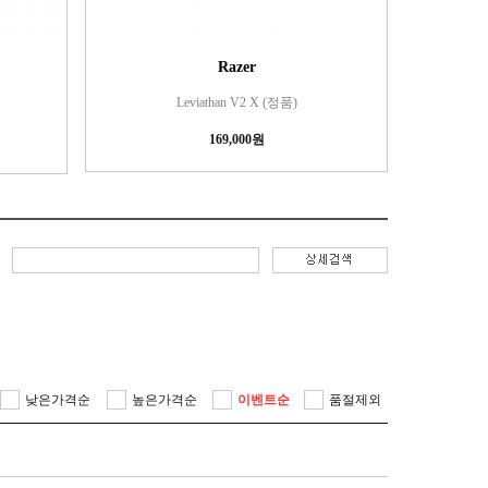
Razer
Leviathan V2 X (정품)
169,000원