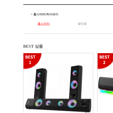
>
홈시어터/하이파이
·
홈시어터
·
오디오
BEST 상품