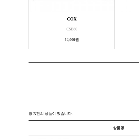
COX
CSB60
12,000원