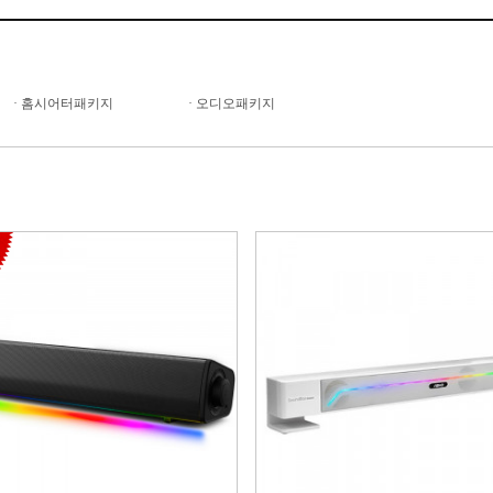
·
홈시어터패키지
·
오디오패키지