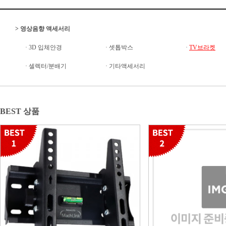
>
영상음향 액세서리
·
3D 입체안경
·
셋톱박스
·
TV브라켓
·
셀렉터/분배기
·
기타액세서리
BEST 상품