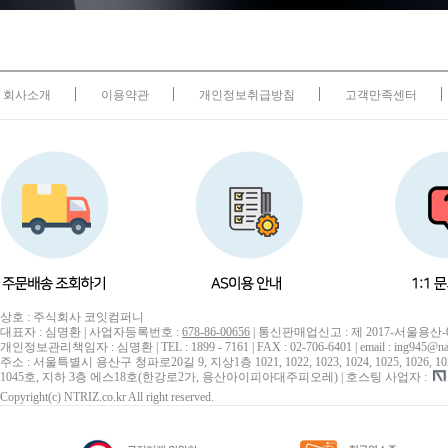
회사소개
이용약관
개인정보취급방침
고객만족센터
상호 : 주식회사 코잇컴퍼니
대표자 : 심명환 | 사업자등록번호 :
678-86-00656
| 통신판매업신고 : 제 2017-서울용산-
개인정보관리책임자 : 심명환 | TEL : 1899 - 7161 | FAX : 02-706-6401 | email : ing945@na
주소 : 서울특별시 용산구 청파로20길 9, 지상1층 1021, 1022, 1023, 1024, 1025, 1026, 1027, 10
1045호, 지하 3층 에스18호(한강로2가, 용산아이피아대주피오레) | 호스팅 사업자 :
Copyright(c) NTRIZ.co.kr All right reserved.