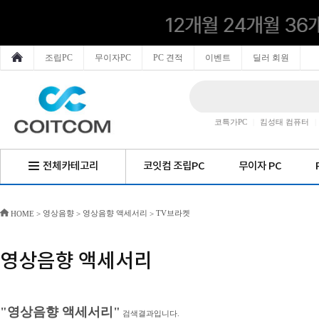
조립PC
무이자PC
PC 견적
이벤트
딜러 회원
코특가PC
|
킴성태 컴퓨터
|
전체카테고리
코잇컴 조립PC
무이자 PC
영상음향
영상음향 액세서리
TV브라켓
HOME
>
>
>
영상음향 액세서리
"영상음향 액세서리"
검색결과입니다.