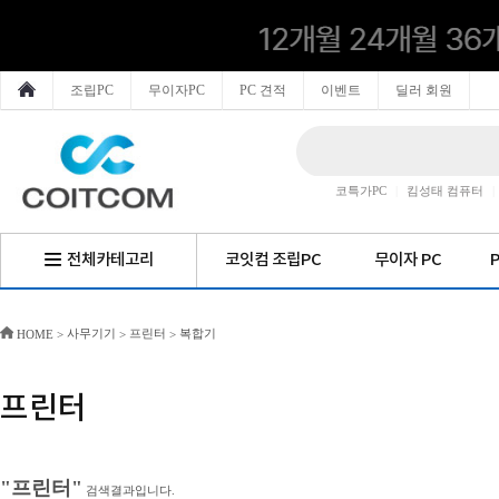
조립PC
무이자PC
PC 견적
이벤트
딜러 회원
코특가PC
|
킴성태 컴퓨터
|
전체카테고리
코잇컴 조립PC
무이자 PC
사무기기
프린터
복합기
HOME
>
>
>
프린터
"프린터"
검색결과입니다.