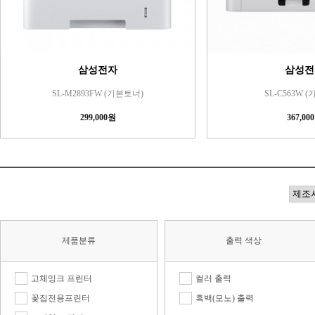
삼성전자
삼성전
SL-M2893FW (기본토너)
SL-C563W 
299,000원
367,00
제품분류
출력 색상
고체잉크 프린터
컬러 출력
꽃집전용프린터
흑백(모노) 출력