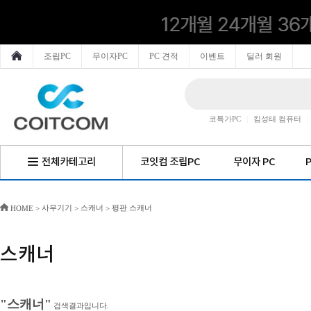
조립PC
무이자PC
PC 견적
이벤트
딜러 회원
코특가PC
|
킴성태 컴퓨터
|
전체카테고리
코잇컴 조립PC
무이자 PC
사무기기
스캐너
평판 스캐너
HOME
>
>
>
스캐너
"스캐너"
검색결과입니다.