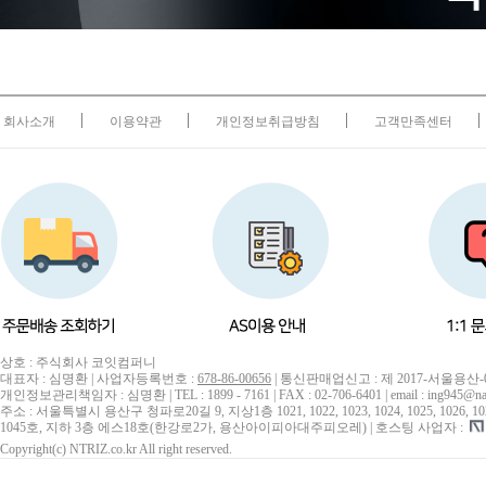
회사소개
이용약관
개인정보취급방침
고객만족센터
상호 : 주식회사 코잇컴퍼니
대표자 : 심명환 | 사업자등록번호 :
678-86-00656
| 통신판매업신고 : 제 2017-서울용산-
개인정보관리책임자 : 심명환 | TEL : 1899 - 7161 | FAX : 02-706-6401 | email : ing945@na
주소 : 서울특별시 용산구 청파로20길 9, 지상1층 1021, 1022, 1023, 1024, 1025, 1026, 1027, 10
1045호, 지하 3층 에스18호(한강로2가, 용산아이피아대주피오레) | 호스팅 사업자 :
Copyright(c) NTRIZ.co.kr All right reserved.