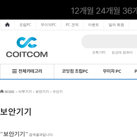
조립PC
무이자PC
PC 견적
이벤트
딜러 회원
코특가PC
|
킴성태 컴퓨터
|
전체카테고리
코잇컴 조립PC
무이자 PC
사무기기
보안기기
수신기
HOME
>
>
>
보안기기
"보안기기"
검색결과입니다.