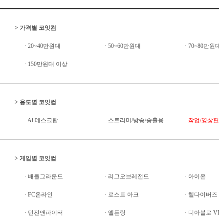
>
가격별 코잇컴
·
20~40만원대
·
50~60만원대
·
70~80만원
·
150만원대 이상
>
용도별 코잇컴
·
Ai 데스크탑
·
스트리머/방송/송출용
·
작업/영상
>
게임별 코잇컴
·
배틀그라운드
·
리그오브레전드
·
아이온
·
FC온라인
·
로스트 아크
·
헬다이버즈 I
·
던전앤파이터
·
엘든링
·
디아블로 V