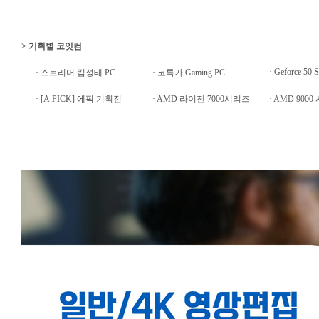
>
기획별 코잇컴
·
Geforce 50 S
·
스트리머 킴성태 PC
·
코특가 Gaming PC
·
[A:PICK] 에픽 기획전
·
AMD 라이젠 7000시리즈
·
AMD 9000