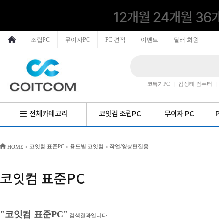
조립PC
무이자PC
PC 견적
이벤트
딜러 회원
코특가PC
|
킴성태 컴퓨터
|
전체카테고리
코잇컴 조립PC
무이자 PC
코잇컴 표준PC
용도별 코잇컴
작업/영상편집용
HOME
>
>
>
코잇컴 표준PC
"코잇컴 표준PC"
검색결과입니다.