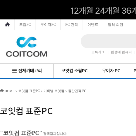
조립PC
무이자PC
PC 견적
이벤트
딜러 회원
코특가PC
|
킴성태 컴퓨터
|
전체카테고리
코잇컴 조립PC
무이자 PC
코잇컴 표준PC
기획별 코잇컴
월간견적 PC
HOME
>
>
>
코잇컴 표준PC
"코잇컴 표준PC"
검색결과입니다.