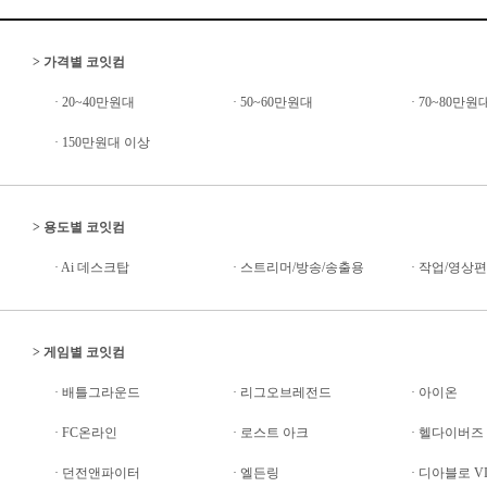
>
가격별 코잇컴
·
20~40만원대
·
50~60만원대
·
70~80만원
·
150만원대 이상
>
용도별 코잇컴
·
Ai 데스크탑
·
스트리머/방송/송출용
·
작업/영상
>
게임별 코잇컴
·
배틀그라운드
·
리그오브레전드
·
아이온
·
FC온라인
·
로스트 아크
·
헬다이버즈 I
·
던전앤파이터
·
엘든링
·
디아블로 V