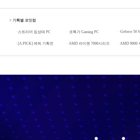
>
기획별 코잇컴
·
Geforce 50 S
·
스트리머 킴성태 PC
·
코특가 Gaming PC
·
[A:PICK] 에픽 기획전
·
AMD 라이젠 7000시리즈
·
AMD 9000