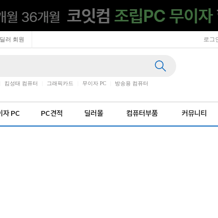
딜러 회원
로그
|
킴성태 컴퓨터
|
그래픽카드
|
무이자 PC
|
방송용 컴퓨터
자 PC
PC견적
딜러몰
컴퓨터부품
커뮤니티