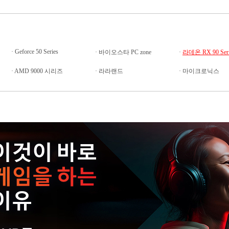
·
Geforce 50 Series
·
바이오스타 PC zone
·
라데온 RX 90 Seri
·
AMD 9000 시리즈
·
라라랜드
·
마이크로닉스