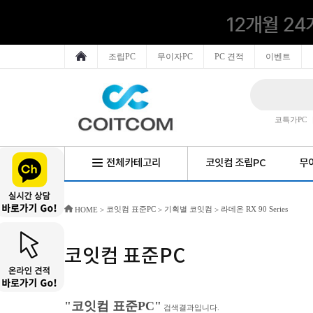
조립PC
무이자PC
PC 견적
이벤트
코특가PC
전체카테고리
코잇컴 조립PC
무이
코잇컴 표준PC
기획별 코잇컴
라데온 RX 90 Series
HOME
>
>
>
코잇컴 표준PC
"코잇컴 표준PC"
검색결과입니다.