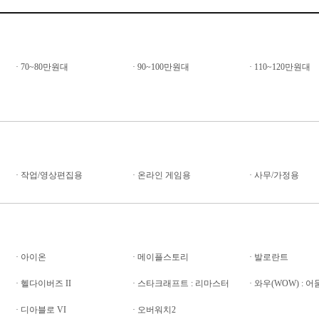
·
70~80만원대
·
90~100만원대
·
110~120만원대
·
작업/영상편집용
·
온라인 게임용
·
사무/가정용
·
아이온
·
메이플스토리
·
발로란트
·
헬다이버즈 II
·
스타크래프트 : 리마스터
·
와우(WOW) : 
·
디아블로 VI
·
오버워치2