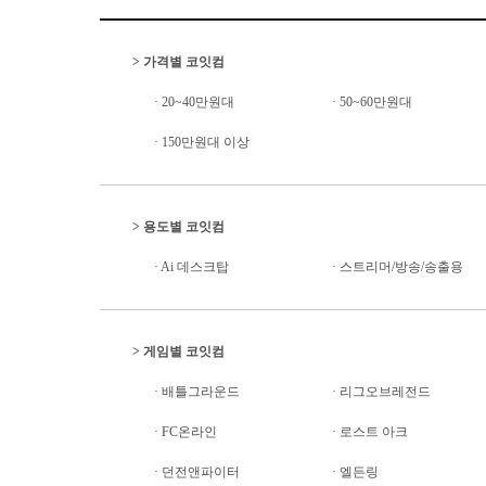
>
가격별 코잇컴
·
20~40만원대
·
50~60만원대
·
150만원대 이상
>
용도별 코잇컴
·
Ai 데스크탑
·
스트리머/방송/송출용
>
게임별 코잇컴
·
배틀그라운드
·
리그오브레전드
·
FC온라인
·
로스트 아크
·
던전앤파이터
·
엘든링