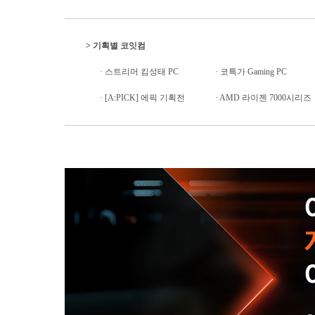
>
기획별 코잇컴
·
스트리머 킴성태 PC
·
코특가 Gaming PC
·
[A:PICK] 에픽 기획전
·
AMD 라이젠 7000시리즈