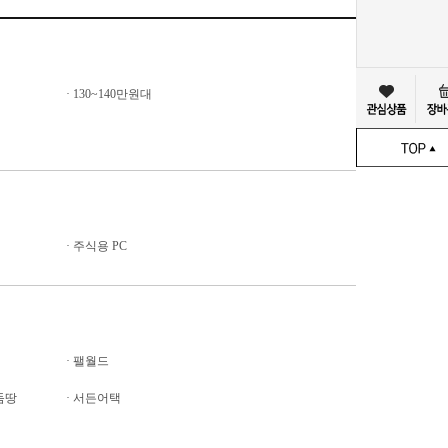
·
130~140만원대
·
주식용 PC
·
팰월드
어둠땅
·
서든어택